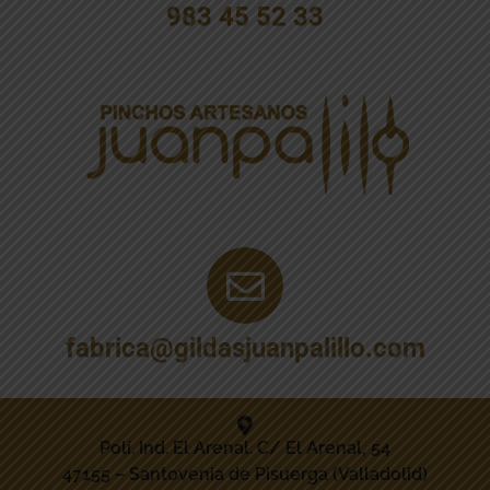
983 45 52 33
fabrica@gildasjuanpalillo.com
Polí. Ind. El Arenal. C/ El Arenal, 54
47155 – Santovenia de Pisuerga (Valladolid)