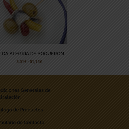
ILDA ALEGRIA DE BOQUERON
8,01
€
-
51,15
€
diciones Generales de
tratación
álogo de Productos
mulario de Contacto