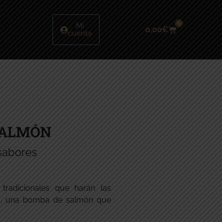
0
Mi
0,00
€
cuenta
SALMÓN
sabores
 tradicionales que harán las
tes, una bomba de salmón que