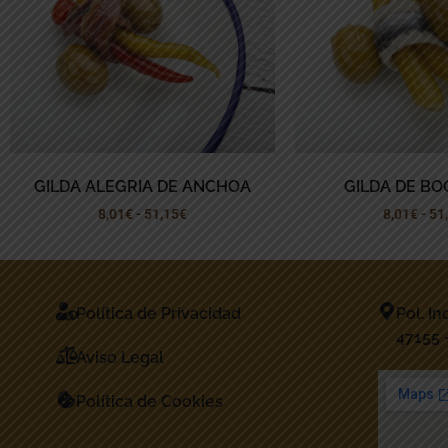
GILDA ALEGRIA DE ANCHOA
GILDA DE B
8,01
€
-
51,15
€
8,01
€
-
51
Política de Privacidad
Pol. In
47155 
Aviso Legal
Política de Cookies