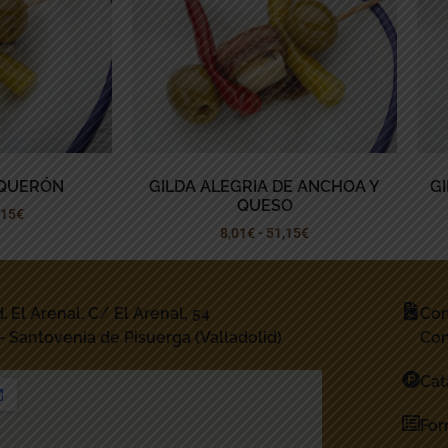
OQUERÓN
GILDA ALEGRIA DE ANCHOA Y
G
QUESO
,15
€
8,01
€
-
51,15
€
d. El Arenal. C/ El Arenal, 54
Con
– Santovenia de Pisuerga (Valladolid)
Con
Cat
For