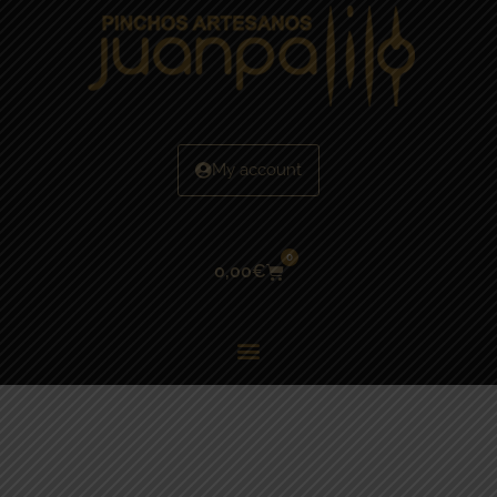
My account
0
0,00
€