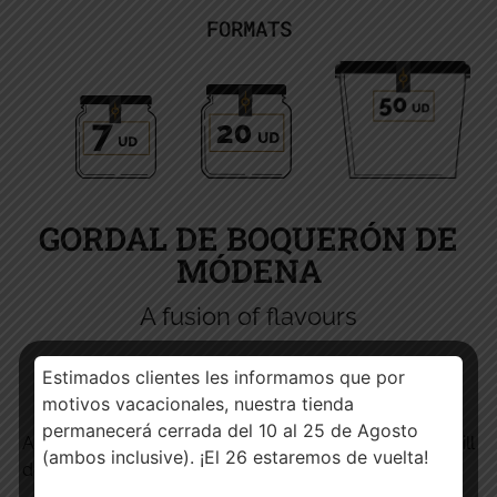
FORMATS
GORDAL DE BOQUERÓN DE
MÓDENA
A fusion of flavours
Estimados clientes les informamos que por
INGREDIENTS
motivos vacacionales, nuestra tienda
permanecerá cerrada del 10 al 25 de Agosto
A delicious mixture of traditional ingredients that will
(ambos inclusive). ¡El 26 estaremos de vuelta!
delight the most demanding palates.