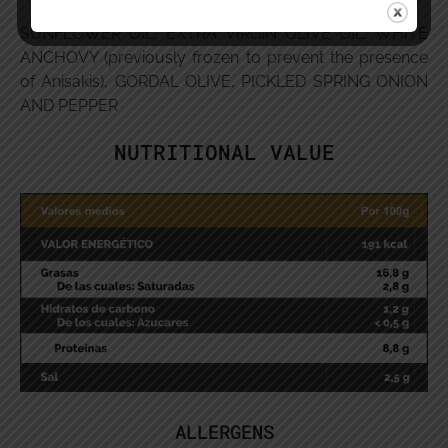
SUNFLOWER OIL, EXTRA VIRGIN OLIVE OIL, WHITE
ANCHOVY (previously frozen to prevent the presence
of Anisakis), GORDAL OLIVE, PICKLED SPRING ONION
AND PEPPER
NUTRITIONAL VALUE
ALLERGENS