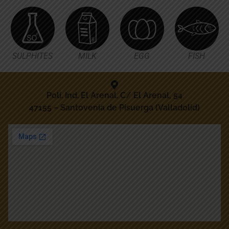
SULPHITES
MILK
EGG
FISH
Polí. Ind. El Arenal. C/ El Arenal, 54
47155 – Santovenia de Pisuerga (Valladolid)