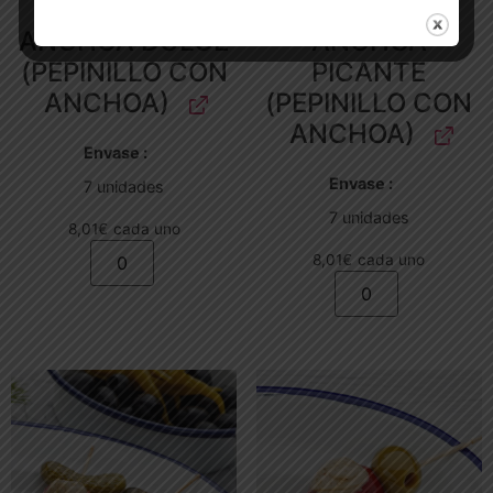
MUSKER DE
MUSKER DE
ANCHOA DULCE
ANCHOA
(PEPINILLO CON
PICANTE
ANCHOA)
(PEPINILLO CON
ANCHOA)
Envase
Envase
7 unidades
7 unidades
8,01
€
cada uno
8,01
€
cada uno