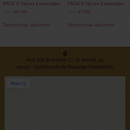
PACK 4 Tarros Especiales
PACK 6 Tarros Especiales
44,35
€
41,58
€
DESDE:
DESDE:
Seleccionar opciones
Seleccionar opciones
Polí. Ind. El Arenal. C/ El Arenal, 54
47155 – Santovenia de Pisuerga (Valladolid)