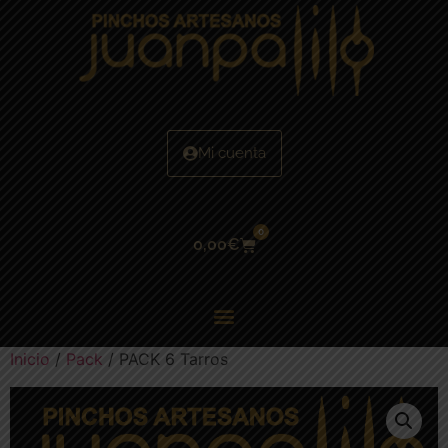
Mi cuenta
0
0,00
€
Inicio
/
Pack
/ PACK 6 Tarros