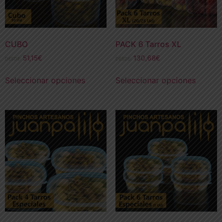
CUBO
PACK 6 Tarros XL
51,15
€
130,68
€
DESDE:
DESDE:
Seleccionar opciones
Seleccionar opciones