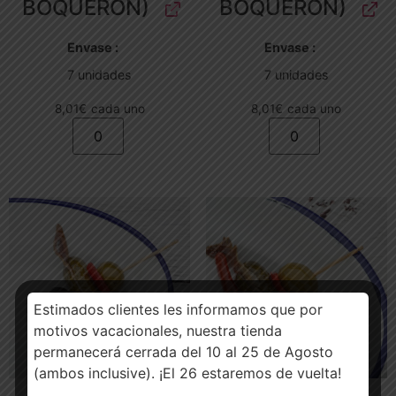
BOQUERÓN)
BOQUERÓN)
Envase
Envase
7 unidades
7 unidades
8,01
€
cada uno
8,01
€
cada uno
Estimados clientes les informamos que por
motivos vacacionales, nuestra tienda
permanecerá cerrada del 10 al 25 de Agosto
(ambos inclusive). ¡El 26 estaremos de vuelta!